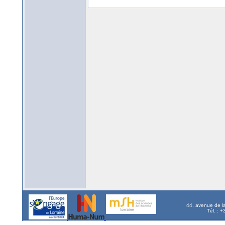
44, avenue de l
Tél. : 