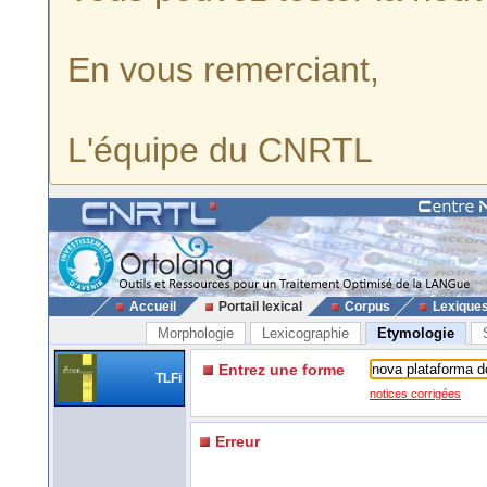
En vous remerciant,
L'équipe du CNRTL
Accueil
Portail lexical
Corpus
Lexique
Morphologie
Lexicographie
Etymologie
Entrez une forme
TLFi
notices corrigées
Erreur