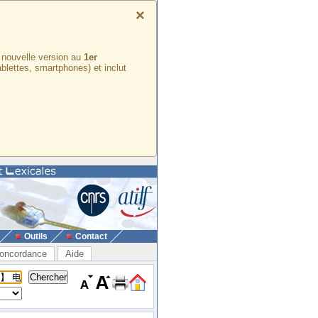
×
e nouvelle version au
1er
ablettes, smartphones) et inclut
Outils
Contact
oncordance
Aide