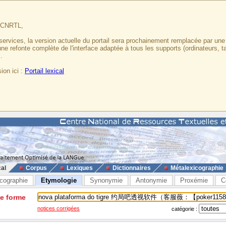
u CNRTL,
services, la version actuelle du portail sera prochainement remplacée par un
 une refonte complète de l'interface adaptée à tous les supports (ordinateurs, t
.
ion ici :
Portail lexical
cal
Corpus
Lexiques
Dictionnaires
Métalexicographie
cographie
Etymologie
Synonymie
Antonymie
Proxémie
C
ne forme
notices corrigées
catégorie :