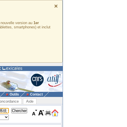
×
e nouvelle version au
1er
ablettes, smartphones) et inclut
Outils
Contact
oncordance
Aide