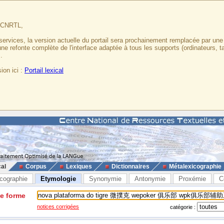
u CNRTL,
services, la version actuelle du portail sera prochainement remplacée par un
 une refonte complète de l'interface adaptée à tous les supports (ordinateurs, t
.
ion ici :
Portail lexical
cal
Corpus
Lexiques
Dictionnaires
Métalexicographie
cographie
Etymologie
Synonymie
Antonymie
Proxémie
C
ne forme
notices corrigées
catégorie :