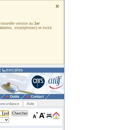
×
e nouvelle version au
1er
ablettes, smartphones) et inclut
Outils
Contact
oncordance
Aide