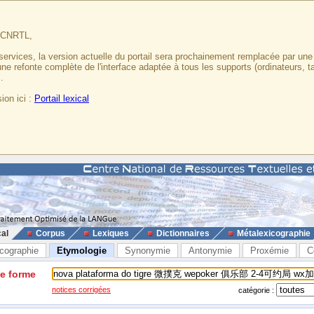
u CNRTL,
services, la version actuelle du portail sera prochainement remplacée par un
 une refonte complète de l'interface adaptée à tous les supports (ordinateurs, t
.
ion ici :
Portail lexical
cal
Corpus
Lexiques
Dictionnaires
Métalexicographie
cographie
Etymologie
Synonymie
Antonymie
Proxémie
C
ne forme
notices corrigées
catégorie :