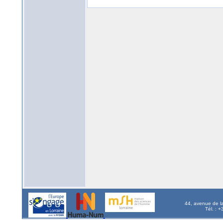
44, avenue de l
Tél. : 