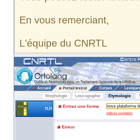
En vous remerciant,
L'équipe du CNRTL
Accueil
Portail lexical
Corpus
Lexique
Morphologie
Lexicographie
Etymologie
Entrez une forme
TLFi
notices corrigées
Erreur