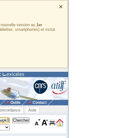
×
e nouvelle version au
1er
ablettes, smartphones) et inclut
Outils
Contact
oncordance
Aide