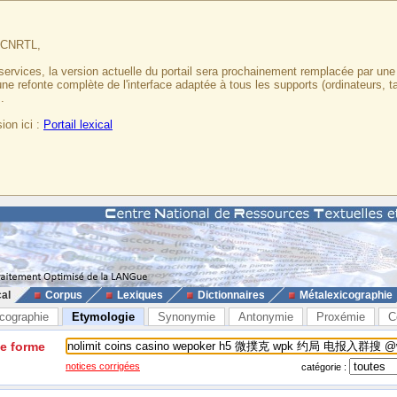
u CNRTL,
services, la version actuelle du portail sera prochainement remplacée par un
 une refonte complète de l'interface adaptée à tous les supports (ordinateurs, t
.
ion ici :
Portail lexical
cal
Corpus
Lexiques
Dictionnaires
Métalexicographie
cographie
Etymologie
Synonymie
Antonymie
Proxémie
C
ne forme
notices corrigées
catégorie :