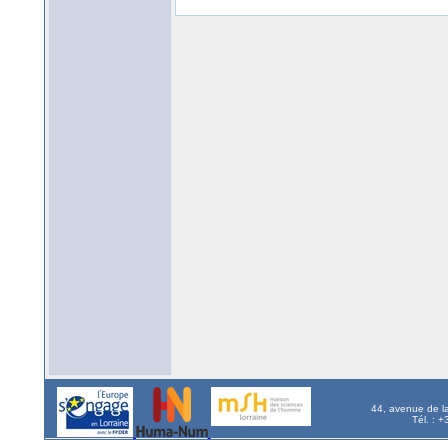
44, avenue de l
Tél. : 