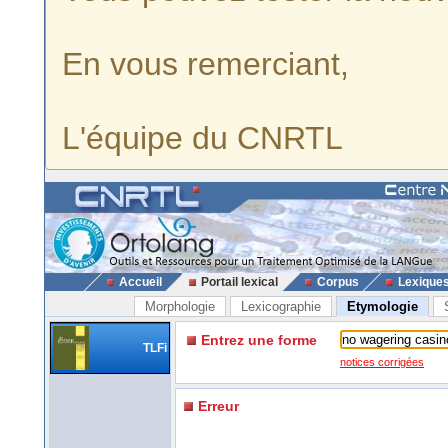
En vous remerciant,
L'équipe du CNRTL
Accueil
Portail lexical
Corpus
Lexique
Morphologie
Lexicographie
Etymologie
Entrez une forme
TLFi
notices corrigées
Erreur