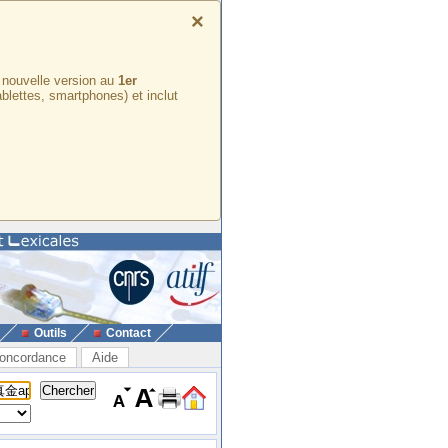
×
e nouvelle version au
1er
ablettes, smartphones) et inclut
Outils
Contact
oncordance
Aide