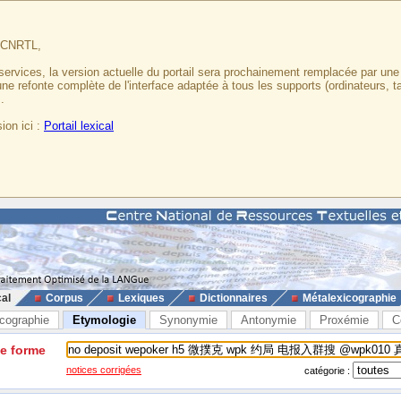
u CNRTL,
services, la version actuelle du portail sera prochainement remplacée par un
 une refonte complète de l'interface adaptée à tous les supports (ordinateurs, t
.
ion ici :
Portail lexical
cal
Corpus
Lexiques
Dictionnaires
Métalexicographie
cographie
Etymologie
Synonymie
Antonymie
Proxémie
C
ne forme
notices corrigées
catégorie :