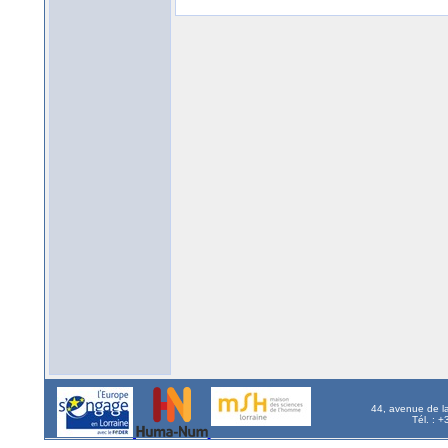
44, avenue de l
Tél. : 