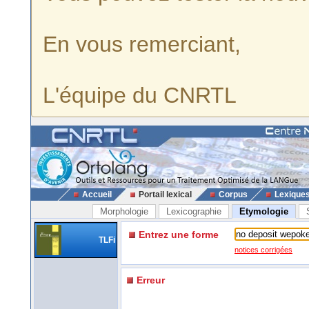
En vous remerciant,
L'équipe du CNRTL
Accueil
Portail lexical
Corpus
Lexique
Morphologie
Lexicographie
Etymologie
Entrez une forme
TLFi
notices corrigées
Erreur