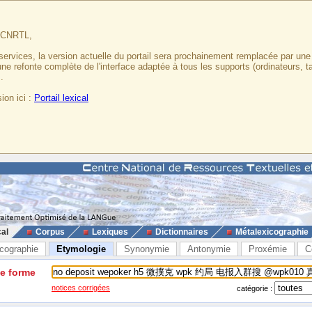
u CNRTL,
services, la version actuelle du portail sera prochainement remplacée par un
 une refonte complète de l'interface adaptée à tous les supports (ordinateurs, t
.
ion ici :
Portail lexical
cal
Corpus
Lexiques
Dictionnaires
Métalexicographie
cographie
Etymologie
Synonymie
Antonymie
Proxémie
C
ne forme
notices corrigées
catégorie :