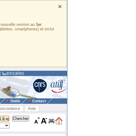
×
e nouvelle version au
1er
ablettes, smartphones) et inclut
Outils
Contact
oncordance
Aide