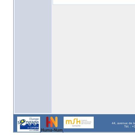
44, avenue de l
Tél. : 