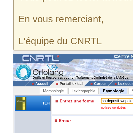
En vous remerciant,
L'équipe du CNRTL
Accueil
Portail lexical
Corpus
Lexique
Morphologie
Lexicographie
Etymologie
Entrez une forme
TLFi
notices corrigées
Erreur