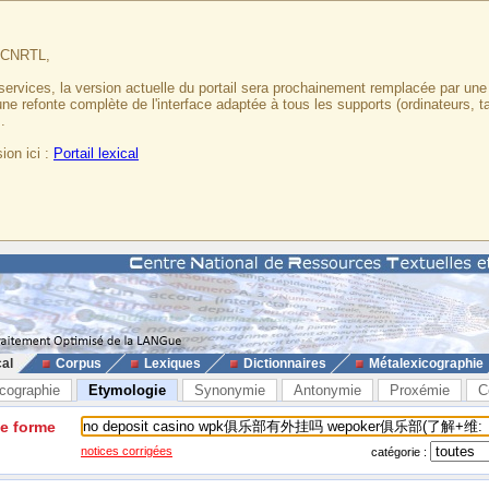
u CNRTL,
services, la version actuelle du portail sera prochainement remplacée par un
 une refonte complète de l'interface adaptée à tous les supports (ordinateurs, t
.
ion ici :
Portail lexical
cal
Corpus
Lexiques
Dictionnaires
Métalexicographie
cographie
Etymologie
Synonymie
Antonymie
Proxémie
C
ne forme
notices corrigées
catégorie :