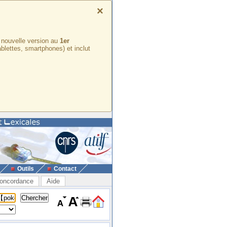
×
e nouvelle version au
1er
ablettes, smartphones) et inclut
Outils
Contact
oncordance
Aide