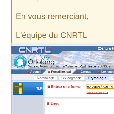
En vous remerciant,
L'équipe du CNRTL
Accueil
Portail lexical
Corpus
Lexique
Morphologie
Lexicographie
Etymologie
Entrez une forme
TLFi
notices corrigées
Erreur