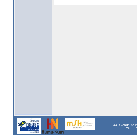
44, avenue de l
Tél. : 