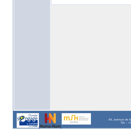
44, avenue de l
Tél. : 