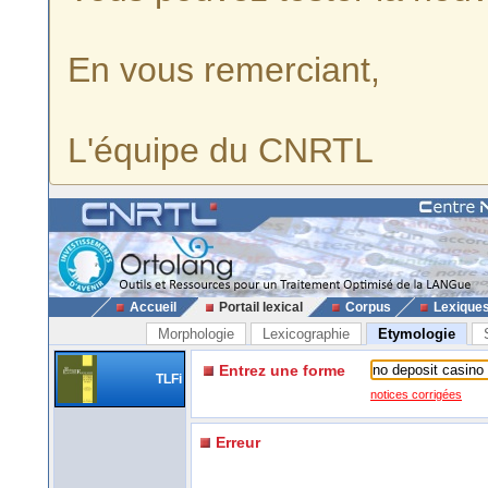
En vous remerciant,
L'équipe du CNRTL
Accueil
Portail lexical
Corpus
Lexique
Morphologie
Lexicographie
Etymologie
Entrez une forme
TLFi
notices corrigées
Erreur