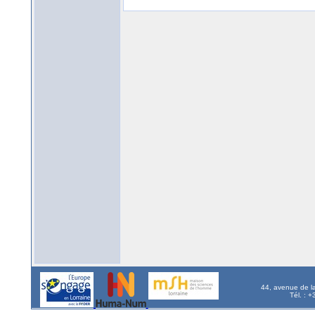
44, avenue de l
Tél. : 