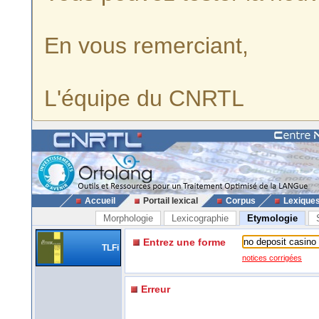
En vous remerciant,
L'équipe du CNRTL
Accueil
Portail lexical
Corpus
Lexique
Morphologie
Lexicographie
Etymologie
Entrez une forme
TLFi
notices corrigées
Erreur