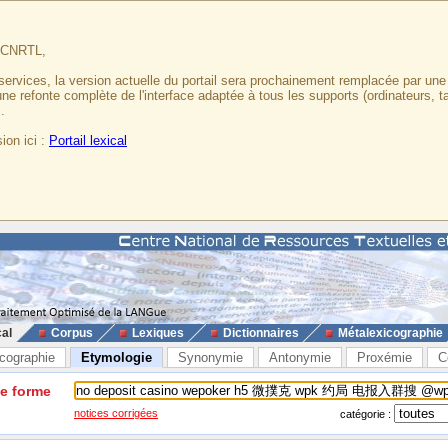
u CNRTL,
services, la version actuelle du portail sera prochainement remplacée par un
 une refonte complète de l'interface adaptée à tous les supports (ordinateurs, t
.
ion ici :
Portail lexical
cal
Corpus
Lexiques
Dictionnaires
Métalexicographie
cographie
Etymologie
Synonymie
Antonymie
Proxémie
C
ne forme
notices corrigées
catégorie :