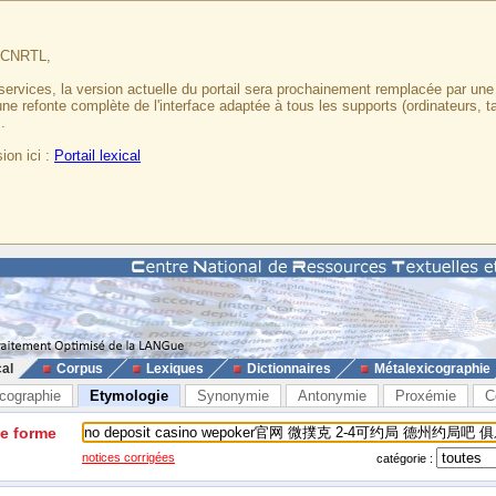
u CNRTL,
services, la version actuelle du portail sera prochainement remplacée par un
 une refonte complète de l'interface adaptée à tous les supports (ordinateurs, t
.
ion ici :
Portail lexical
cal
Corpus
Lexiques
Dictionnaires
Métalexicographie
cographie
Etymologie
Synonymie
Antonymie
Proxémie
C
ne forme
notices corrigées
catégorie :