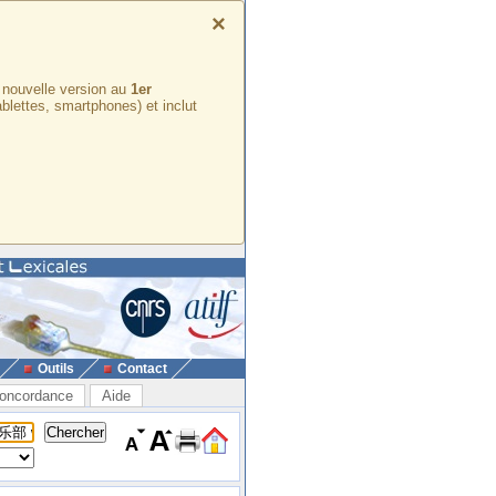
×
e nouvelle version au
1er
ablettes, smartphones) et inclut
Outils
Contact
oncordance
Aide