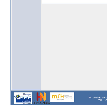
44, avenue de l
Tél. : 