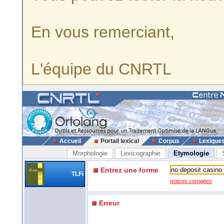
En vous remerciant,
L'équipe du CNRTL
Accueil
Portail lexical
Corpus
Lexique
Morphologie
Lexicographie
Etymologie
Entrez une forme
TLFi
notices corrigées
Erreur