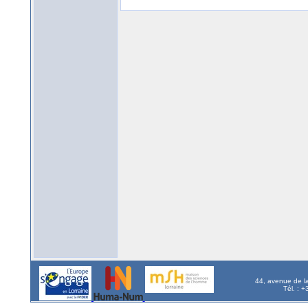
44, avenue de l
Tél. : 