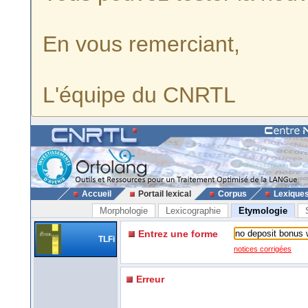
En vous remerciant,
L'équipe du CNRTL
Accueil
Portail lexical
Corpus
Lexique
Morphologie
Lexicographie
Etymologie
Entrez une forme
TLFi
notices corrigées
Erreur