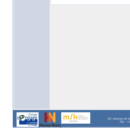
44, avenue de l
Tél. : 