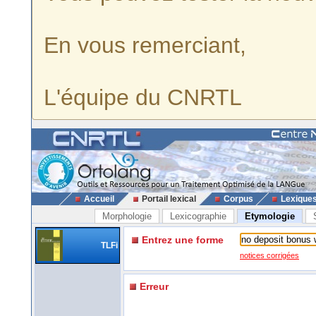
En vous remerciant,
L'équipe du CNRTL
Accueil
Portail lexical
Corpus
Lexique
Morphologie
Lexicographie
Etymologie
Entrez une forme
TLFi
notices corrigées
Erreur