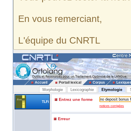
En vous remerciant,
L'équipe du CNRTL
Accueil
Portail lexical
Corpus
Lexique
Morphologie
Lexicographie
Etymologie
Entrez une forme
TLFi
notices corrigées
Erreur