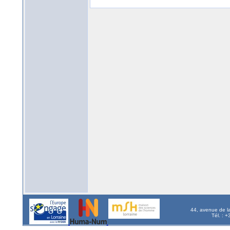
44, avenue de l
Tél. : 