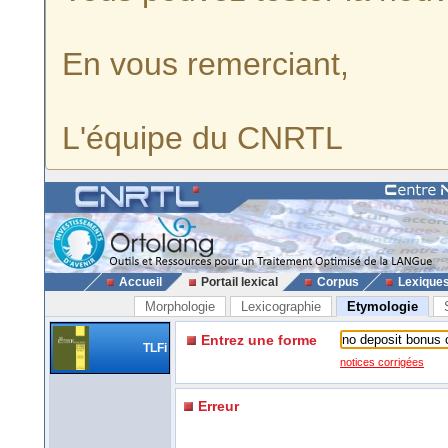
En vous remerciant,
L'équipe du CNRTL
Accueil
Portail lexical
Corpus
Lexique
Morphologie
Lexicographie
Etymologie
Entrez une forme
TLFi
notices corrigées
Erreur