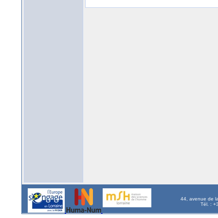
44, avenue de l
Tél. : 