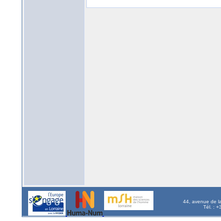
44, avenue de l
Tél. : 