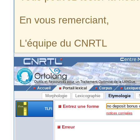
En vous remerciant,
L'équipe du CNRTL
Accueil
Portail lexical
Corpus
Lexique
Morphologie
Lexicographie
Etymologie
Entrez une forme
TLFi
notices corrigées
Erreur