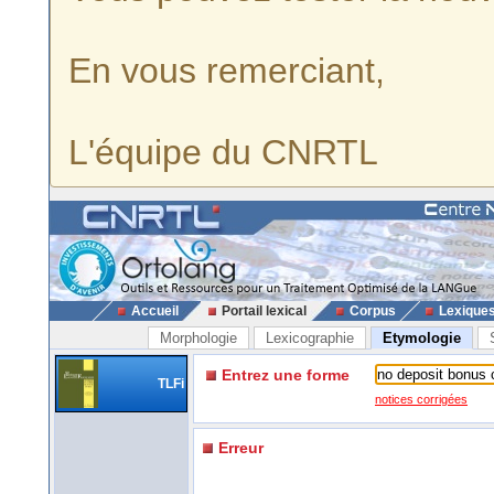
En vous remerciant,
L'équipe du CNRTL
Accueil
Portail lexical
Corpus
Lexique
Morphologie
Lexicographie
Etymologie
Entrez une forme
TLFi
notices corrigées
Erreur