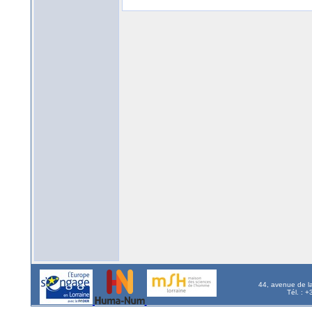
44, avenue de l
Tél. : 