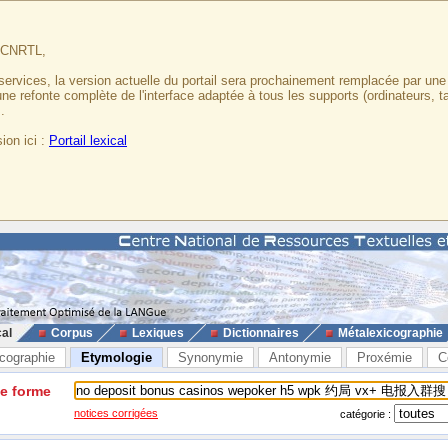
u CNRTL,
services, la version actuelle du portail sera prochainement remplacée par un
 une refonte complète de l'interface adaptée à tous les supports (ordinateurs, t
.
ion ici :
Portail lexical
cal
Corpus
Lexiques
Dictionnaires
Métalexicographie
cographie
Etymologie
Synonymie
Antonymie
Proxémie
C
ne forme
notices corrigées
catégorie :