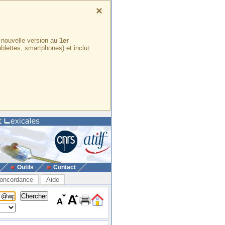
×
e nouvelle version au
1er
ablettes, smartphones) et inclut
Outils
Contact
oncordance
Aide