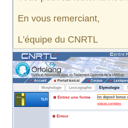
En vous remerciant,
L'équipe du CNRTL
Accueil
Portail lexical
Corpus
Lexique
Morphologie
Lexicographie
Etymologie
Entrez une forme
TLFi
notices corrigées
Erreur