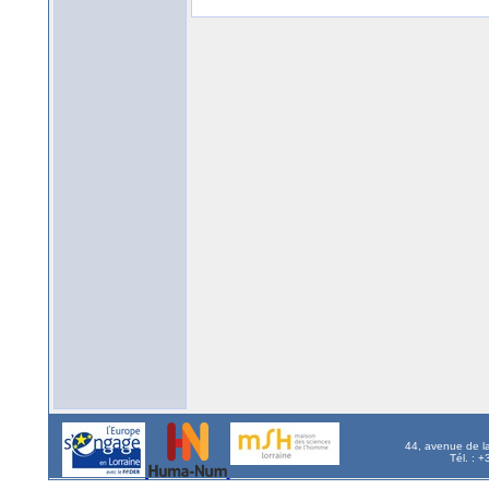
44, avenue de l
Tél. : 