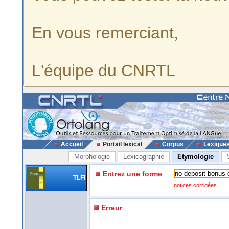
En vous remerciant,
L'équipe du CNRTL
Accueil
Portail lexical
Corpus
Lexique
Morphologie
Lexicographie
Etymologie
Entrez une forme
TLFi
notices corrigées
Erreur