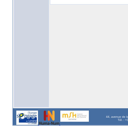
44, avenue de l
Tél. : 