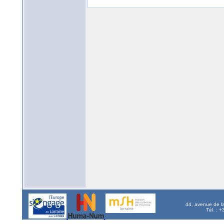
44, avenue de l
Tél. : 