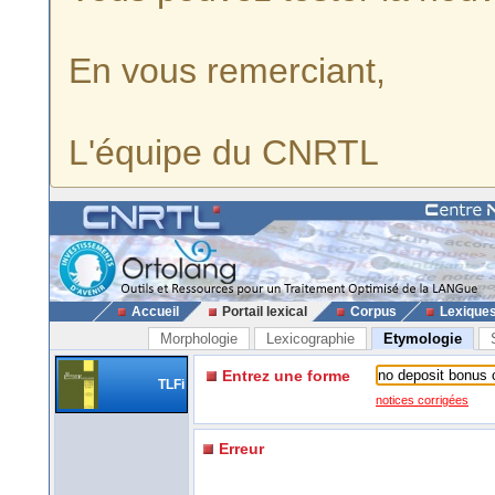
En vous remerciant,
L'équipe du CNRTL
Accueil
Portail lexical
Corpus
Lexique
Morphologie
Lexicographie
Etymologie
Entrez une forme
TLFi
notices corrigées
Erreur