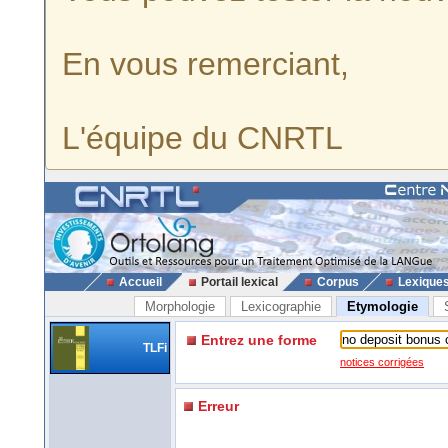
En vous remerciant,
L'équipe du CNRTL
Accueil
Portail lexical
Corpus
Lexique
Morphologie
Lexicographie
Etymologie
Entrez une forme
TLFi
notices corrigées
Erreur