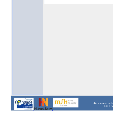
44, avenue de l
Tél. : 