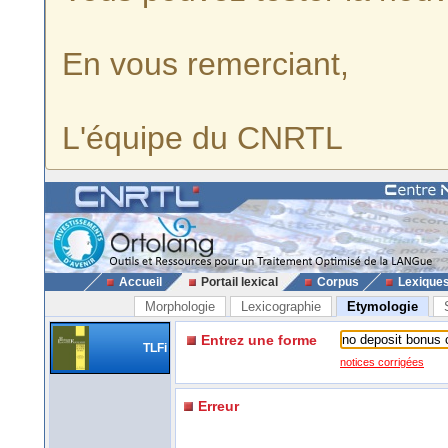
En vous remerciant,
L'équipe du CNRTL
Accueil
Portail lexical
Corpus
Lexique
Morphologie
Lexicographie
Etymologie
Entrez une forme
TLFi
notices corrigées
Erreur