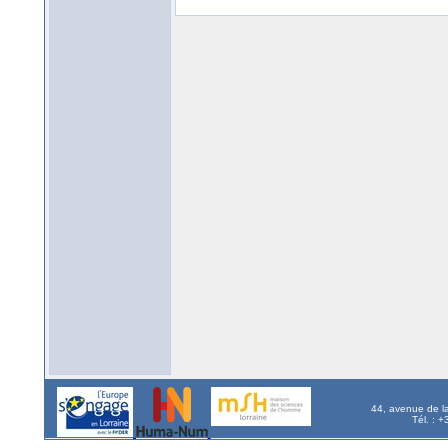
44, avenue de l
Tél. : 