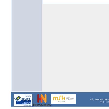
44, avenue de l
Tél. : 