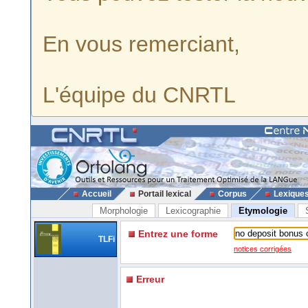
En vous remerciant,
L'équipe du CNRTL
Accueil
Portail lexical
Corpus
Lexique
Morphologie
Lexicographie
Etymologie
Entrez une forme
TLFi
notices corrigées
Erreur