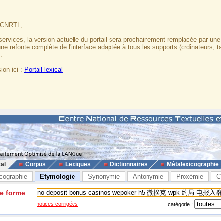
u CNRTL,
services, la version actuelle du portail sera prochainement remplacée par un
 une refonte complète de l'interface adaptée à tous les supports (ordinateurs, t
.
ion ici :
Portail lexical
cal
Corpus
Lexiques
Dictionnaires
Métalexicographie
cographie
Etymologie
Synonymie
Antonymie
Proxémie
C
ne forme
notices corrigées
catégorie :