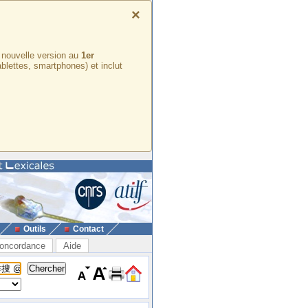
×
e nouvelle version au
1er
ablettes, smartphones) et inclut
Outils
Contact
oncordance
Aide