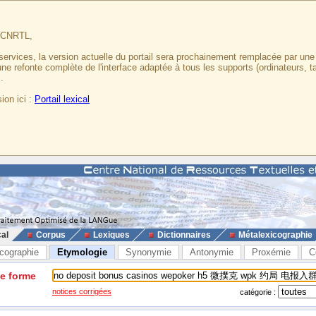
u CNRTL,
services, la version actuelle du portail sera prochainement remplacée par un
 une refonte complète de l'interface adaptée à tous les supports (ordinateurs, t
.
ion ici :
Portail lexical
cal
Corpus
Lexiques
Dictionnaires
Métalexicographie
cographie
Etymologie
Synonymie
Antonymie
Proxémie
C
ne forme
notices corrigées
catégorie :