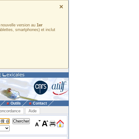
×
e nouvelle version au
1er
ablettes, smartphones) et inclut
Outils
Contact
oncordance
Aide