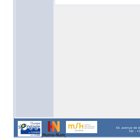
44, avenue de l
Tél. : 