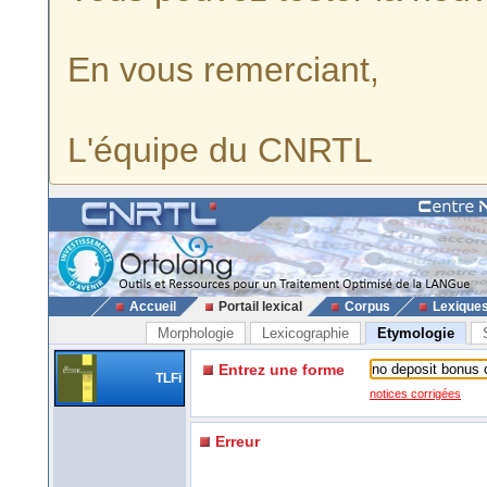
En vous remerciant,
L'équipe du CNRTL
Accueil
Portail lexical
Corpus
Lexique
Morphologie
Lexicographie
Etymologie
Entrez une forme
TLFi
notices corrigées
Erreur