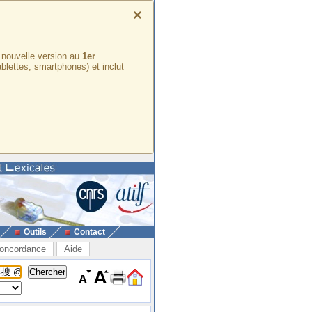
×
e nouvelle version au
1er
ablettes, smartphones) et inclut
Outils
Contact
oncordance
Aide