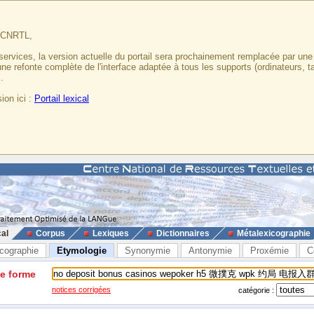
u CNRTL,
services, la version actuelle du portail sera prochainement remplacée par un
 une refonte complète de l'interface adaptée à tous les supports (ordinateurs, t
.
ion ici :
Portail lexical
cal
Corpus
Lexiques
Dictionnaires
Métalexicographie
cographie
Etymologie
Synonymie
Antonymie
Proxémie
C
ne forme
notices corrigées
catégorie :