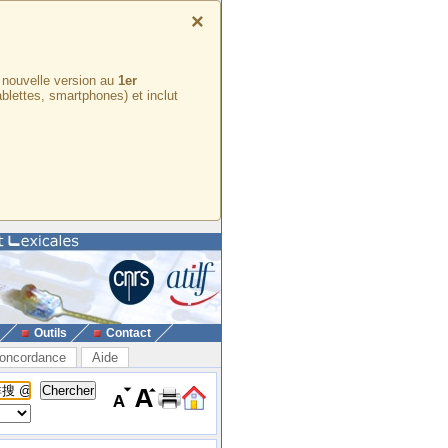
×
e nouvelle version au
1er
ablettes, smartphones) et inclut
Outils
Contact
oncordance
Aide