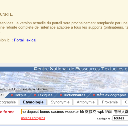
u CNRTL,
services, la version actuelle du portail sera prochainement remplacée par un
 une refonte complète de l'interface adaptée à tous les supports (ordinateurs, t
.
ion ici :
Portail lexical
cal
Corpus
Lexiques
Dictionnaires
Métalexicographie
cographie
Etymologie
Synonymie
Antonymie
Proxémie
C
ne forme
notices corrigées
catégorie :