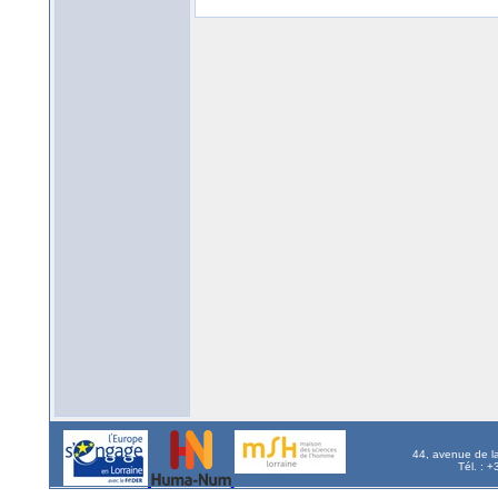
44, avenue de l
Tél. : 