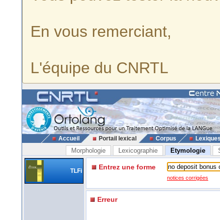
En vous remerciant,
L'équipe du CNRTL
Accueil
Portail lexical
Corpus
Lexique
Morphologie
Lexicographie
Etymologie
Entrez une forme
TLFi
notices corrigées
Erreur