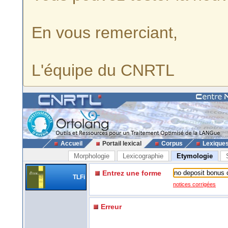
En vous remerciant,
L'équipe du CNRTL
Accueil
Portail lexical
Corpus
Lexique
Morphologie
Lexicographie
Etymologie
Entrez une forme
TLFi
notices corrigées
Erreur