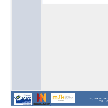
44, avenue de l
Tél. : 