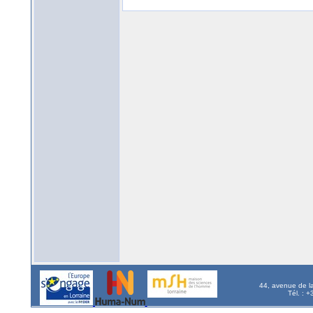
44, avenue de l
Tél. : 