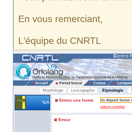
En vous remerciant,
L'équipe du CNRTL
Accueil
Portail lexical
Corpus
Lexique
Morphologie
Lexicographie
Etymologie
Entrez une forme
TLFi
notices corrigées
Erreur