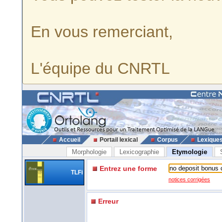
En vous remerciant,
L'équipe du CNRTL
Accueil
Portail lexical
Corpus
Lexique
Morphologie
Lexicographie
Etymologie
Entrez une forme
TLFi
notices corrigées
Erreur