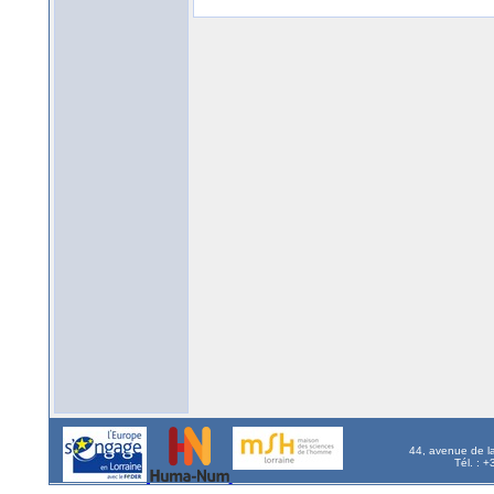
44, avenue de l
Tél. : 