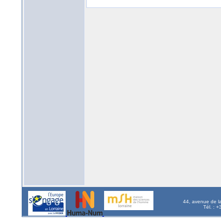
44, avenue de l
Tél. : 