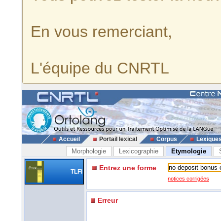
En vous remerciant,
L'équipe du CNRTL
Accueil
Portail lexical
Corpus
Lexique
Morphologie
Lexicographie
Etymologie
Entrez une forme
TLFi
notices corrigées
Erreur