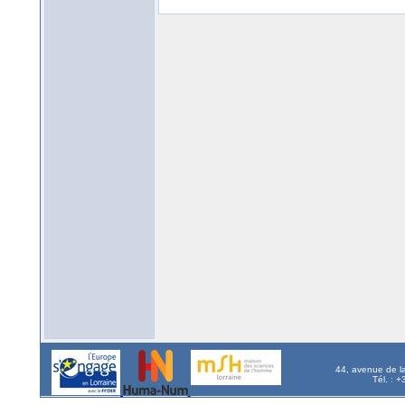
44, avenue de l
Tél. : 