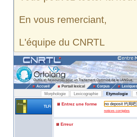
En vous remerciant,
L'équipe du CNRTL
Accueil
Portail lexical
Corpus
Lexique
Morphologie
Lexicographie
Etymologie
Entrez une forme
TLFi
notices corrigées
Erreur