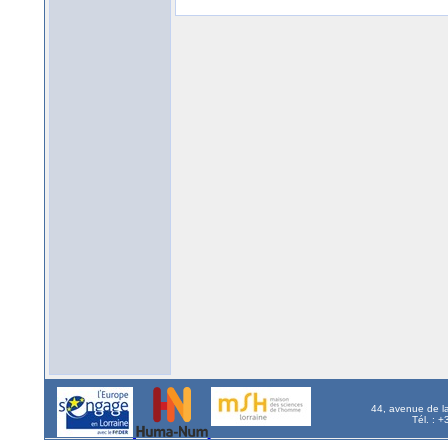
44, avenue de l
Tél. : 