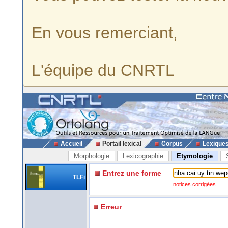
En vous remerciant,
L'équipe du CNRTL
Accueil
Portail lexical
Corpus
Lexique
Morphologie
Lexicographie
Etymologie
Entrez une forme
TLFi
notices corrigées
Erreur