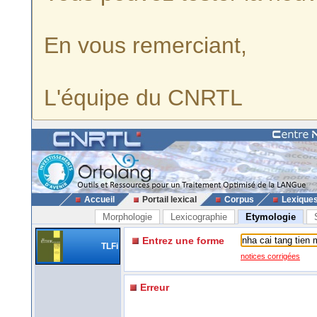
En vous remerciant,
L'équipe du CNRTL
Accueil
Portail lexical
Corpus
Lexique
Morphologie
Lexicographie
Etymologie
Entrez une forme
TLFi
notices corrigées
Erreur