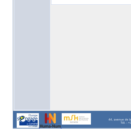
44, avenue de l
Tél. : 