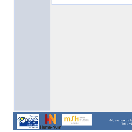
44, avenue de l
Tél. : 