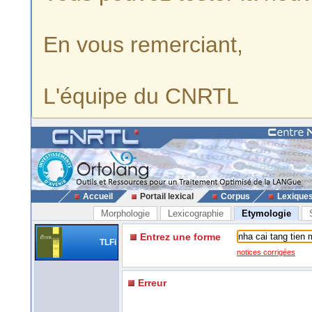
En vous remerciant,
L'équipe du CNRTL
Accueil
Portail lexical
Corpus
Lexique
Morphologie
Lexicographie
Etymologie
Entrez une forme
TLFi
notices corrigées
Erreur