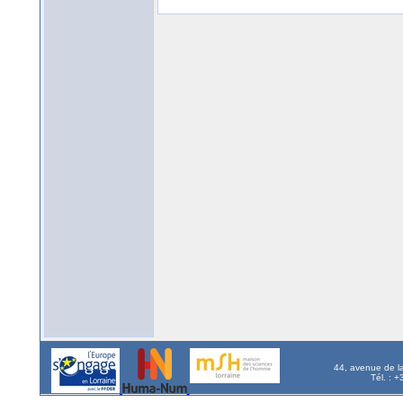
44, avenue de l
Tél. : 