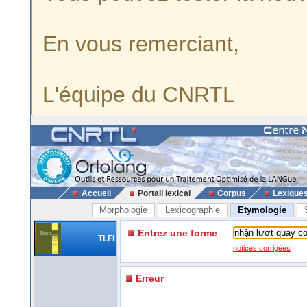
En vous remerciant,
L'équipe du CNRTL
Accueil
Portail lexical
Corpus
Lexique
Morphologie
Lexicographie
Etymologie
Entrez une forme
TLFi
notices corrigées
Erreur