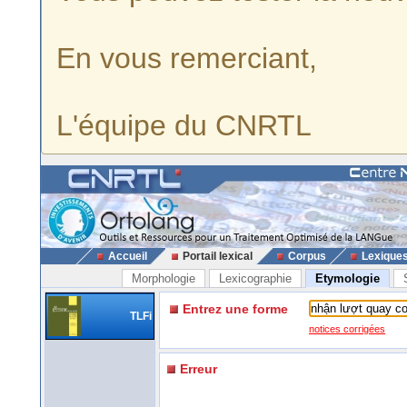
En vous remerciant,
L'équipe du CNRTL
Accueil
Portail lexical
Corpus
Lexique
Morphologie
Lexicographie
Etymologie
Entrez une forme
TLFi
notices corrigées
Erreur