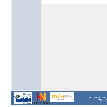
44, avenue de l
Tél. : 