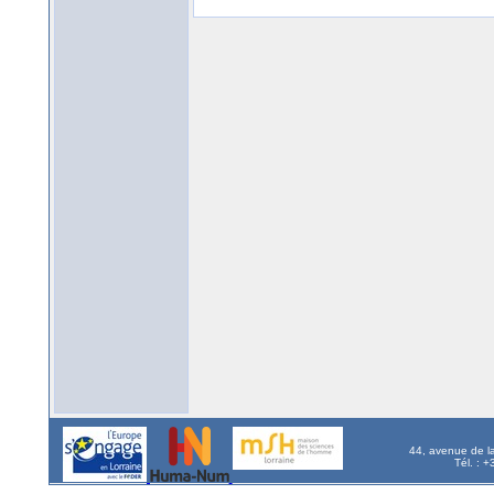
44, avenue de l
Tél. : 