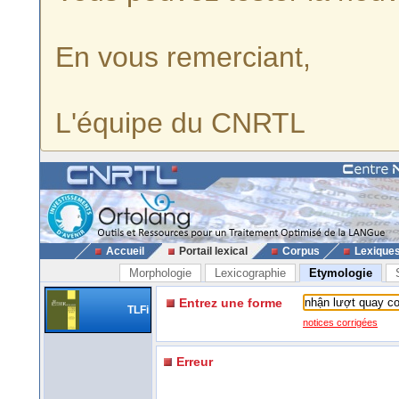
En vous remerciant,
L'équipe du CNRTL
Accueil
Portail lexical
Corpus
Lexique
Morphologie
Lexicographie
Etymologie
Entrez une forme
TLFi
notices corrigées
Erreur