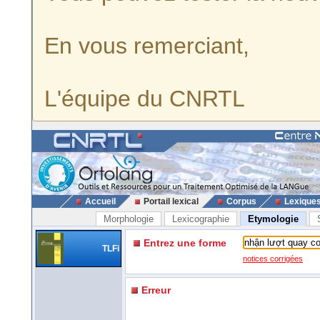
En vous remerciant,
L'équipe du CNRTL
Accueil
Portail lexical
Corpus
Lexique
Morphologie
Lexicographie
Etymologie
Entrez une forme
TLFi
notices corrigées
Erreur