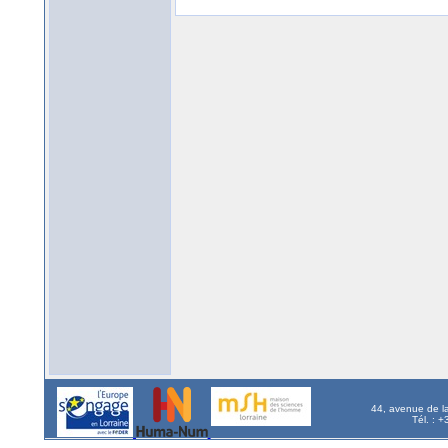
44, avenue de l
Tél. : 