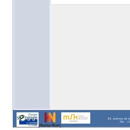
44, avenue de l
Tél. : 