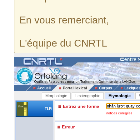
En vous remerciant,
L'équipe du CNRTL
Accueil
Portail lexical
Corpus
Lexique
Morphologie
Lexicographie
Etymologie
Entrez une forme
TLFi
notices corrigées
Erreur